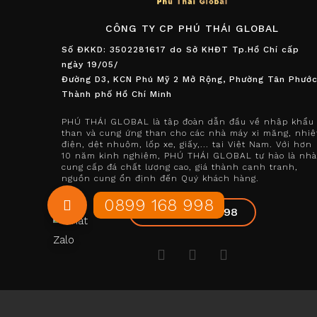
CÔNG TY CP PHÚ THÁI GLOBAL
Số ĐKKD: 3502281617 do Sở KHĐT Tp.Hồ Chí cấp
ngày 19/05/
Đường D3, KCN Phú Mỹ 2 Mở Rộng, Phường Tân Phước
Thành phố Hồ Chí Minh
PHÚ THÁI GLOBAL là tập đoàn dẫn đầu về nhập khẩu
than và cung ứng than cho các nhà máy xi măng, nhiệ
điện, dệt nhuộm, lốp xe, giấy,... tại Việt Nam. Với hơn
10 năm kinh nghiệm, PHÚ THÁI GLOBAL tự hào là nhà
cung cấp đá chất lượng cao, giá thành cạnh tranh,
nguồn cung ổn định đến Quý khách hàng.
+84899168998