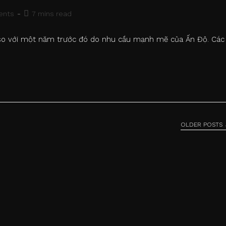
Reading
ents
7 mins read
time:
4 so với một năm trước đó do nhu cầu mạnh mẽ của Ấn Độ. Các
OLDER POSTS