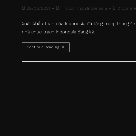
Post
Post
Post
28/06/2021
Tin tức Than Indonesia
0 Comm
published:
category:
comments:
Xuất khẩu than của Indonesia đã tăng trong tháng 
nhà chức trách Indonesia đang kỳ…
Nhu
Continue Reading
Cầu
Ấn
Độ
Thúc
Đẩy
Xuất
Khẩu
Than
Indonesia