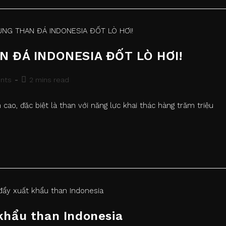
AN ĐÁ INDONESIA ĐỐT LÒ HƠI!
Reading
nts
2 mins read
time:
cao, đặc biệt là than với năng lực khai thác hàng trăm triệu
khẩu than Indonesia