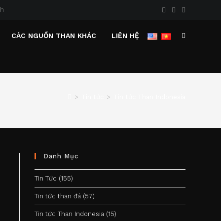
nh
CÁC NGUỒN THAN KHÁC
LIÊN HỆ
TOGGLE
WEBSITE
>
Tin tức
>
Tin tức Than Indonesia
SEARCH
Danh Mục
Tin Tức
(155)
Tin tức than đá
(57)
Tin tức Than Indonesia
(15)