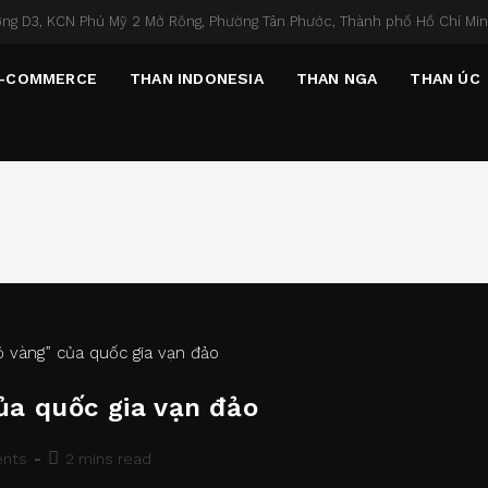
ng D3, KCN Phú Mỹ 2 Mở Rộng, Phường Tân Phước, Thành phố Hồ Chí Mi
-COMMERCE
THAN INDONESIA
THAN NGA
THAN ÚC
ủa quốc gia vạn đảo
Reading
nts
2 mins read
time: