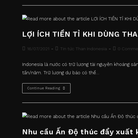
“mỏ
Vàng”
Của
Quốc
Gia
Vạn
Đảo
LỢI ÍCH TIỀN TỈ KHI DÙNG TH
Post
Post
Post
16/07/2021
Tin tức Than Indonesia
0 Comme
published:
category:
comments:
Indonesia là nước có trữ lượng tài nguyên khoáng sản 
tấn/năm. Trữ lượng dự báo có thể…
LỢI
Continue Reading
ÍCH
TIỀN
TỈ
KHI
DÙNG
THAN
ĐÁ
INDONESIA
ĐỐT
Nhu cầu Ấn Độ thúc đẩy xuất 
LÒ
HƠI!