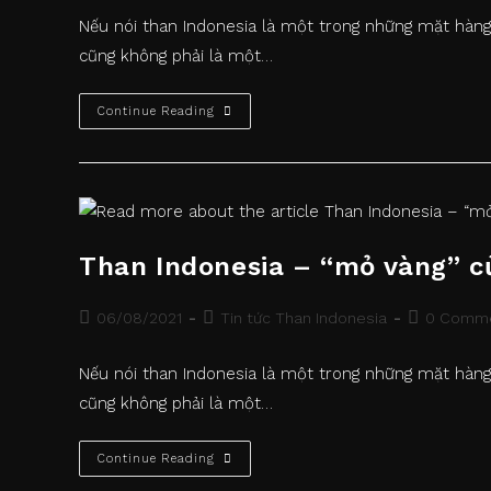
Nếu nói than Indonesia là một trong những mặt hàng
cũng không phải là một…
Than
Continue Reading
Indonesia
–
“mỏ
Vàng”
Của
Quốc
Gia
Vạn
Đảo
Than Indonesia – “mỏ vàng” c
Post
Post
Post
06/08/2021
Tin tức Than Indonesia
0 Comm
published:
category:
comments:
Nếu nói than Indonesia là một trong những mặt hàng
cũng không phải là một…
Than
Continue Reading
Indonesia
–