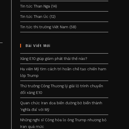
Tin tức Than Nga
(14)
Tin tức Than Úc
(12)
Tin tức thị trường Việt Nam
(58)
Bài Viết Mới
Xăng E10 giúp giảm phát thải thế nào?
Hạ viện Mỹ tìm cách trì hoãn chế tạo chiến hạm
lớp Trump
Thứ trưởng Công Thương lý giải lộ trình chuyển
đổi xăng E10
Quan chức Iran dọa biến đường bờ biển thành
‘nghĩa địa’ với Mỹ
Những nghị sĩ Cộng hòa lo ông Trump nhượng bộ
Iran quá mức