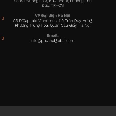
Số 6/1 Đường số 3, Khu phố 6, Phường Thủ
Đức, TP.HCM
VP Đại diện Hà Nội
C5 D’Capitale Vinhomes, 119 Trần Duy Hưng,
Phường Trung Hoà, Quận Cầu Giấy, Hà Nội
Email:
info@phuthaiglobal.com
Opens
in
your
application