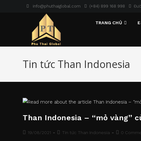
Skip
info@phuthaiglobal.com
(+84) 899 168 998
Đườ
to
content
TRANG CHỦ
E
Tin tức Than Indonesia
Than Indonesia – “mỏ vàng” c
Post
Post
Post
19/08/2021
Tin tức Than Indonesia
0 Comme
published:
category:
comments: