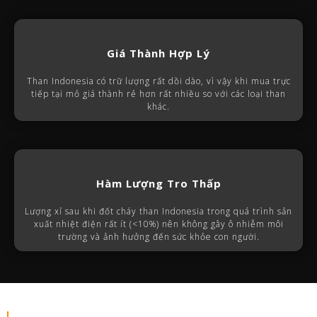
Giá Thành Hợp Lý
Than Indonesia có trữ lượng rất dồi dào, vì vậy khi mua trực
tiếp tại mỏ giá thành rẻ hơn rất nhiều so với các loại than
khác.
Hàm Lượng Tro Thấp
Lượng xỉ sau khi đốt cháy than Indonesia trong quá trình sản
xuất nhiệt điện rất ít (<10%) nên không gây ô nhiễm môi
trường và ảnh hưởng đến sức khỏe con người.