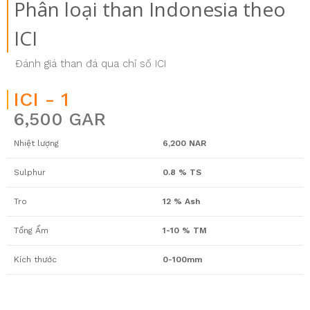
Phân loại than Indonesia theo
ICI
Đánh giá than đá qua chỉ số ICI
ICI - 1
6,500 GAR
Nhiệt lượng
6,200 NAR
Sulphur
0.8 % TS
Tro
12 % Ash
Tổng Ẩm
1-10 % TM
Kích thước
0-100mm