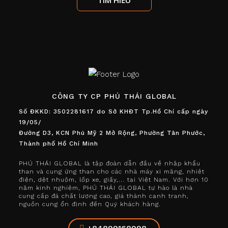
TÌM HIỂU
CÔNG TY CP PHÚ THÁI GLOBAL
Số ĐKKD: 3502281617 do Sở KHĐT Tp.Hồ Chí cấp ngày
19/05/
Đường D3, KCN Phú Mỹ 2 Mở Rộng, Phường Tân Phước,
Thành phố Hồ Chí Minh
PHÚ THÁI GLOBAL là tập đoàn dẫn đầu về nhập khẩu
than và cung ứng than cho các nhà máy xi măng, nhiệt
điện, dệt nhuộm, lốp xe, giấy,... tại Việt Nam. Với hơn 10
năm kinh nghiệm, PHÚ THÁI GLOBAL tự hào là nhà
cung cấp đá chất lượng cao, giá thành cạnh tranh,
nguồn cung ổn định đến Quý khách hàng.