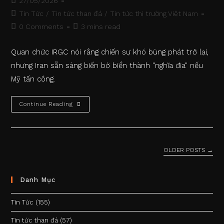
Post
27/05/2026
published:
Post
Tin Tức
/
Tin tức than đá
/
Tin tức thị trường Việt Nam
category:
Post
Reading
0 Comments
3 mins read
comments:
time:
Quan chức IRGC nói rằng chiến sự khó bùng phát trở lại,
nhưng Iran sẵn sàng biến bờ biển thành "nghĩa địa" nếu
Mỹ tấn công.
Quan
Continue Reading
Chức
Iran
Dọa
Biến
Đường
Bờ
OLDER POSTS
→
Biển
Thành
‘nghĩa
Địa’
Danh Mục
Với
Mỹ
Tin Tức
(155)
Tin tức than đá
(57)