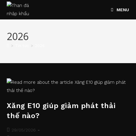
Skip
MENU
to
content
2026
>
Tin tức
>
2026
Xăng E10 giúp giảm phát thải
thế nào?
Post
29/05/2026