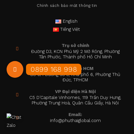
Chính sách bảo mật thông tin
English
Tiếng Việt
Trụ sở chính
Đường D3, KCN Phú Mỹ 2 Mở Rộng, Phường
Tân Phước, Thành phố Hồ Chí Minh
VP Đại diện HCM
Số 6/1 Đường số 3, Khu phố 6, Phường Thủ
Đức, TP.HCM
VP Đại diện Hà Nội
C5 D’Capitale Vinhomes, 119 Trần Duy Hưng,
Phường Trung Hoà, Quận Cầu Giấy, Hà Nội
Email:
info@phuthaiglobal.com
Opens
in
your