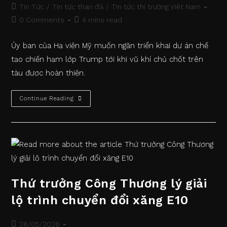
published:
Post
Tin Tức
/
Tin tức than đá
/
Tin tức thị trường Việt Nam
category:
Post
Reading
0 Comments
4 mins read
comments:
time:
Ủy ban của Hạ viện Mỹ muốn ngăn triển khai dự án chế
tạo chiến hạm lớp Trump tới khi vũ khí chủ chốt trên
tàu được hoàn thiện.
Hạ
Continue Reading
Viện
Mỹ
Tìm
Cách
Trì
Hoãn
Chế
Tạo
Chiến
Hạm
Lớp
Thứ trưởng Công Thương lý giải
Trump
lộ trình chuyển đổi xăng E10
Post
28/05/2026