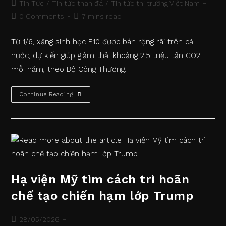
published:
Post
Tin Tức
/
Tin tức than đá
/
Tin tức thị trường Việt Nam
category:
Post
Reading
0 Comments
7 mins read
comments:
time:
Từ 1/6, xăng sinh học E10 được bán rộng rãi trên cả
nước, dự kiến giúp giảm thải khoảng 2,5 triệu tấn CO2
mỗi năm, theo Bộ Công Thương.
Xăng
Continue Reading
E10
Giúp
Giảm
Phát
Thải
Thế
Nào?
Hạ viện Mỹ tìm cách trì hoãn
chế tạo chiến hạm lớp Trump
Post
28/05/2026