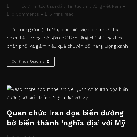
published:
Post
Tin Tức
/
Tin tức than đá
/
Tin tức thị trường Việt Nam
category:
Post
Reading
0 Comments
5 mins read
comments:
time:
Thứ trưởng Công Thương cho biết việc bán nhiều loại
nhiên liệu trong thời gian dài làm tăng chi phí logistics,
phân phối và giảm hiệu quả chuyển đổi năng lượng xanh.
Thứ
Continue Reading
Trưởng
Công
Thương
Lý
Giải
Lộ
Trình
Chuyển
Đổi
Xăng
E10
Quan chức Iran dọa biến đường
bờ biển thành ‘nghĩa địa’ với Mỹ