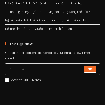
Mỹ sẽ ‘tìm cách khác’ nếu đàm phán với Iran thất bại
Túi tiền người Mỹ ‘ngấm đòn’ xung đột Trung Đông thế nào?
Ngoại trưởng Mỹ: Thế giới sắp nhận tin tốt về chiến sự Iran
Nổ mỏ than ở Trung Quốc, 82 người thiệt mạng
Thư Cập Nhật
Get all latest content delivered to your email a few times a
month.
GO
Accept GDPR Terms