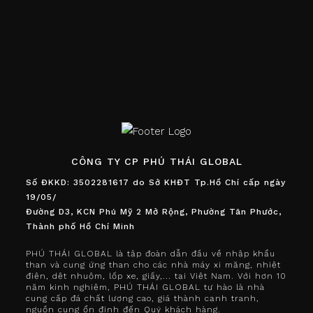
CÔNG TY CP PHÚ THÁI GLOBAL
Số ĐKKD: 3502281617 do Sở KHĐT Tp.Hồ Chí cấp ngày
19/05/
Đường D3, KCN Phú Mỹ 2 Mở Rộng, Phường Tân Phước,
Thành phố Hồ Chí Minh
PHÚ THÁI GLOBAL là tập đoàn dẫn đầu về nhập khẩu
than và cung ứng than cho các nhà máy xi măng, nhiệt
điện, dệt nhuộm, lốp xe, giấy,... tại Việt Nam. Với hơn 10
năm kinh nghiệm, PHÚ THÁI GLOBAL tự hào là nhà
cung cấp đá chất lượng cao, giá thành cạnh tranh,
nguồn cung ổn định đến Quý khách hàng.