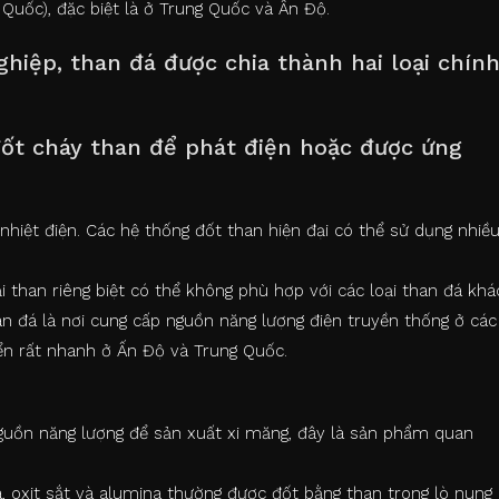
 Quốc), đặc biệt là ở Trung Quốc và Ấn Độ.
iệp, than đá được chia thành hai loại chín
đốt cháy than để phát điện hoặc được ứng
iệt điện. Các hệ thống đốt than hiện đại có thể sử dụng nhiề
 than riêng biệt có thể không phù hợp với các loại than đá khá
n đá là nơi cung cấp nguồn năng lượng điện truyền thống ở các
iển rất nhanh ở Ấn Độ và Trung Quốc.
guồn năng lượng để sản xuất xi măng, đây là sản phẩm quan
a, oxit sắt và alumina thường được đốt bằng than trong lò nung