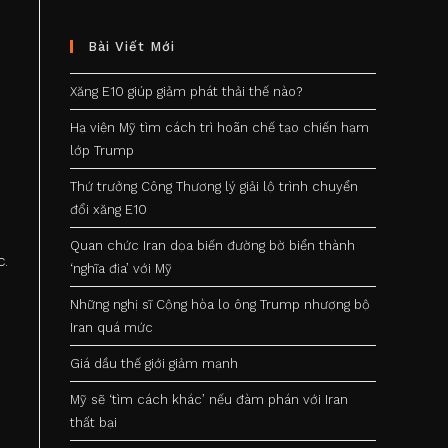
Bài Viết Mới
h
Xăng E10 giúp giảm phát thải thế nào?
Hạ viện Mỹ tìm cách trì hoãn chế tạo chiến hạm
lớp Trump
Thứ trưởng Công Thương lý giải lộ trình chuyển
u
đổi xăng E10
Quan chức Iran dọa biến đường bờ biển thành
c.
‘nghĩa địa’ với Mỹ
Những nghị sĩ Cộng hòa lo ông Trump nhượng bộ
Iran quá mức
Giá dầu thế giới giảm mạnh
Mỹ sẽ ‘tìm cách khác’ nếu đàm phán với Iran
thất bại