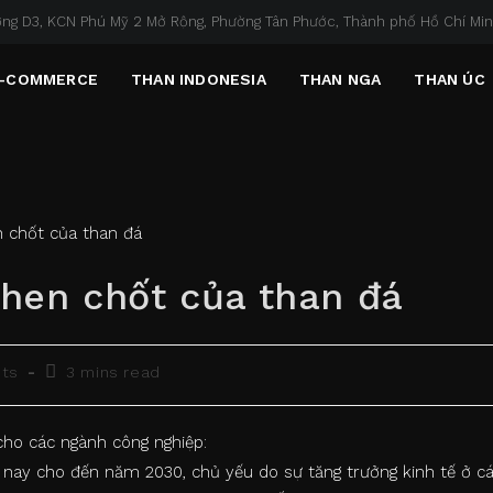
ng D3, KCN Phú Mỹ 2 Mở Rộng, Phường Tân Phước, Thành phố Hồ Chí Mi
-COMMERCE
THAN INDONESIA
THAN NGA
THAN ÚC
 then chốt của than đá
Reading
ts
3 mins read
time:
cho các ngành công nghiệp:
nay cho đến năm 2030, chủ yếu do sự tăng trưởng kinh tế ở c