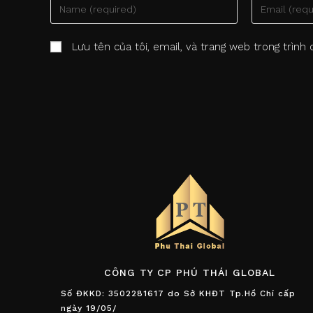
Enter
Enter
your
your
name
email
Lưu tên của tôi, email, và trang web trong trình 
or
address
username
to
to
comment
comment
CÔNG TY CP PHÚ THÁI GLOBAL
Số ĐKKD: 3502281617 do Sở KHĐT Tp.Hồ Chí cấp
ngày 19/05/