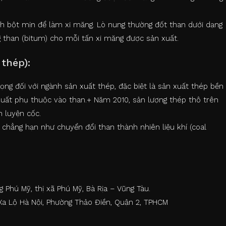
nh bột mịn để làm xi măng. Lò nung thường đốt than dưới dạng
g than (bitum) cho mỗi tấn xi măng được sản xuất.
thép):
ọng đối với ngành sản xuất thép, đặc biệt là sản xuất thép bền
xuất phụ thuộc vào than.+ Năm 2010, sản lượng thép thô trên
an luyện cốc.
 chẳng hạn như chuyển đổi than thành nhiên liệu khí (coal
g Phú Mỹ, thị xã Phú Mỹ, Bà Rịa – Vũng Tàu.
9 Xa Lộ Hà Nội, Phường Thảo Điền, Quận 2, TPHCM