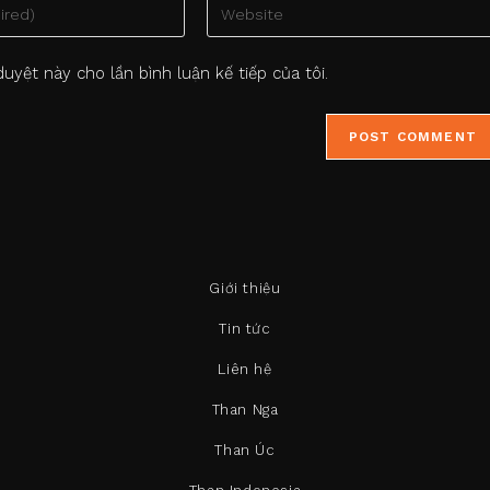
Enter
your
website
duyệt này cho lần bình luận kế tiếp của tôi.
URL
(optional)
Giới thiệu
Tin tức
Liên hệ
Than Nga
Than Úc