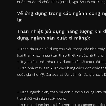
nước thuộc tổ chức BRIC (Brazil, Nga, Ấn Độ và Trung
Về ứng dụng trong các ngành công ngh
là:
Than nhiệt (sử dụng năng lượng khi 
dụng ngành sản xuất xi măng):
+ Than đá được sử dụng chủ yếu trong các nhà máy nh
loại than khác nhau (tùy theo thiết kế của hệ thống).
+ Tuy nhiên, một nhà máy được thiết kế cho một loại
+ Các nhà máy sản xuất điện bằng cách đốt cháy tha
quốc gia như Mỹ, Canada và Úc, và hiện đang phát tr
+ Ngoài ngành điện, than đá còn được sử dụng làm n
trọng đối với ngành xây dựng.
+ Xi măng được làm từ hỗn hợp canxi cacbonat, silic