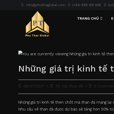
Skip
info@phuthaiglobal.com
(+84) 899 168 998
Đườ
to
content
TRANG CHỦ
E
Những giá trị kinh tế
Post
Post
Post
08/07/2021
Tin tức than đá
0 Commen
published:
category:
comments:
Những giá trị kinh tế then chốt mà than đá mang lại 
Nhu cầu về than đá được dự báo sẽ tăng hơn 50% từ 