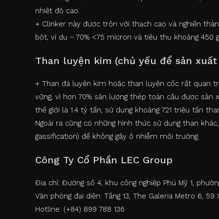
nhiệt độ cao.
+ Clinker này được trộn với thạch cao và nghiền thà
bột, ví dụ ~ 70% <75 micron và tiêu thụ khoảng 450 
Than luyện kim (chủ yếu để sản xuất 
+ Than đá luyện kim hoặc than luyện cốc rất quan tr
vững, vì hơn 70% sản lượng thép toàn cầu được sản 
thế giới là 1.4 tỷ tấn, sử dụng khoảng 721 triệu tấn th
Ngoài ra cũng có những hình thức sử dụng than khác,
gassification) để không gây ô nhiễm môi trường.
Công Ty Cổ Phần LEC Group
Địa chỉ: Đường số 4, khu công nghiệp Phú Mỹ 1, phườn
Văn phòng đại diện: Tầng 13, The Galeria Metro 6, 5
Hotline: (+84) 899 788 136