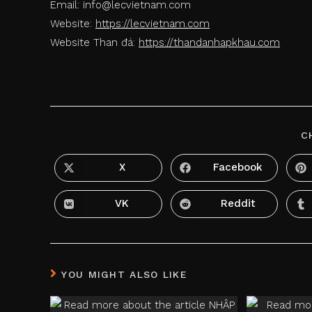
Email: info@lecvietnam.com
Website:
https://lecvietnam.com
Website Than đá:
https://thandanhapkhau.com
C
X
Facebook
Opens
Opens
in
in
a
a
new
new
VK
Reddit
Opens
Opens
window
window
in
in
a
a
new
new
window
window
YOU MIGHT ALSO LIKE