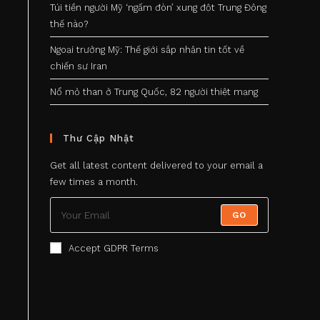
Túi tiền người Mỹ ‘ngấm đòn’ xung đột Trung Đông
thế nào?
Ngoại trưởng Mỹ: Thế giới sắp nhận tin tốt về
chiến sự Iran
Nổ mỏ than ở Trung Quốc, 82 người thiệt mạng
Thư Cập Nhật
Get all latest content delivered to your email a
few times a month.
GO
Accept GDPR Terms