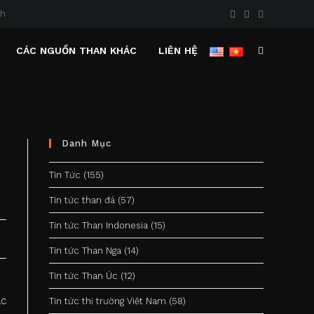
nh
CÁC NGUỒN THAN KHÁC
LIÊN HỆ
TOGGLE
WEBSITE
SEARCH
Danh Mục
Tin Tức
(155)
Tin tức than đá
(57)
Tin tức Than Indonesia
(15)
Tin tức Than Nga
(14)
Tin tức Than Úc
(12)
ác
Tin tức thị trường Việt Nam
(58)