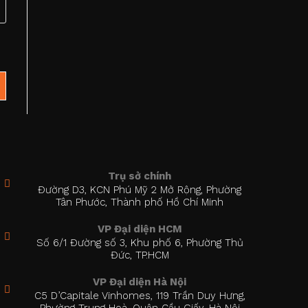
Trụ sở chính
Đường D3, KCN Phú Mỹ 2 Mở Rộng, Phường
Tân Phước, Thành phố Hồ Chí Minh
VP Đại diện HCM
Số 6/1 Đường số 3, Khu phố 6, Phường Thủ
Đức, TP.HCM
VP Đại diện Hà Nội
C5 D’Capitale Vinhomes, 119 Trần Duy Hưng,
Phường Trung Hoà, Quận Cầu Giấy, Hà Nội