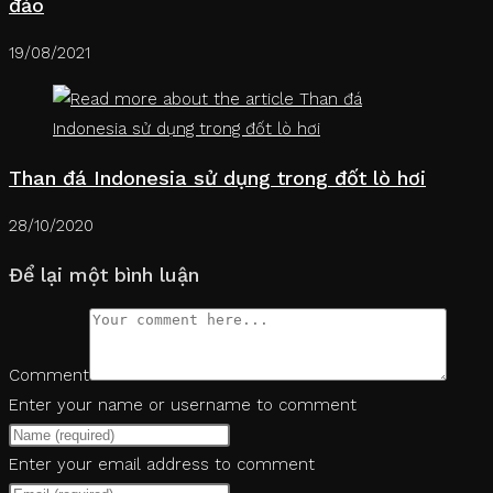
đảo
19/08/2021
Than đá Indonesia sử dụng trong đốt lò hơi
28/10/2020
Để lại một bình luận
Comment
Enter your name or username to comment
Enter your email address to comment