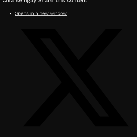
Chia sẻ ngay
Share this content
Opens in a new window