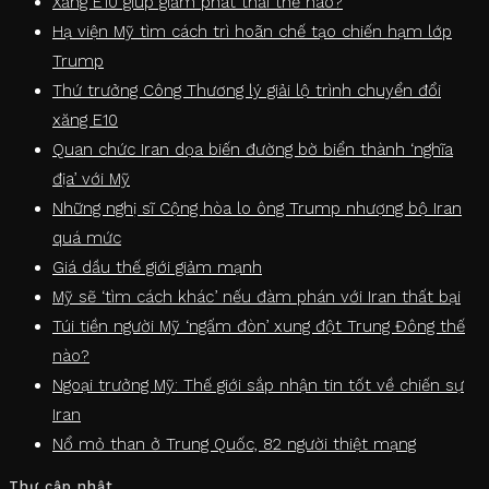
Xăng E10 giúp giảm phát thải thế nào?
Hạ viện Mỹ tìm cách trì hoãn chế tạo chiến hạm lớp
Trump
Thứ trưởng Công Thương lý giải lộ trình chuyển đổi
xăng E10
Quan chức Iran dọa biến đường bờ biển thành ‘nghĩa
địa’ với Mỹ
Những nghị sĩ Cộng hòa lo ông Trump nhượng bộ Iran
quá mức
Giá dầu thế giới giảm mạnh
Mỹ sẽ ‘tìm cách khác’ nếu đàm phán với Iran thất bại
Túi tiền người Mỹ ‘ngấm đòn’ xung đột Trung Đông thế
nào?
Ngoại trưởng Mỹ: Thế giới sắp nhận tin tốt về chiến sự
Iran
Nổ mỏ than ở Trung Quốc, 82 người thiệt mạng
Thư cập nhật