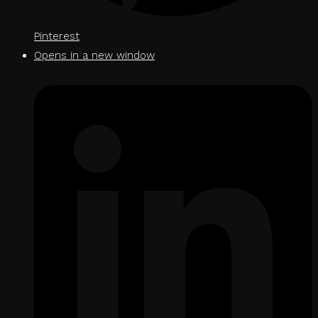
Pinterest
Opens in a new window