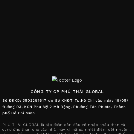
CÔNG TY CP PHÚ THÁI GLOBAL
Số ĐKKD: 3502281617 do Sở KHĐT Tp.Hồ Chí cấp ngày 19/05/
Đường D3, KCN Phú Mỹ 2 Mở Rộng, Phường Tân Phước, Thành
phố Hồ Chí Minh
PHÚ THÁI GLOBAL là tập đoàn dẫn đầu về nhập khẩu than và
cung ứng than cho các nhà máy xi măng, nhiệt điện, dệt nhuộm,