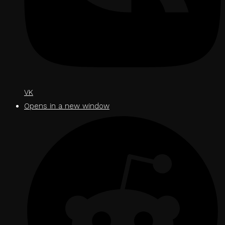
VK
Opens in a new window