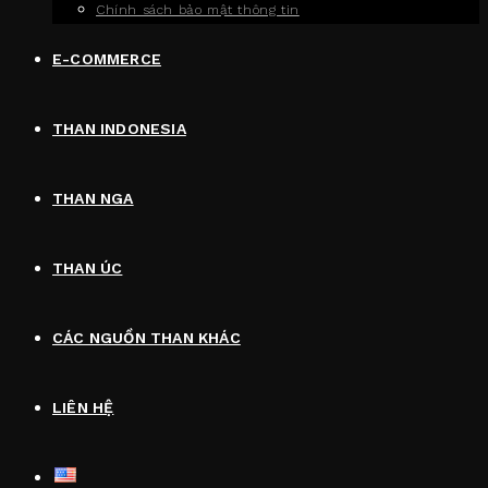
Chính sách bảo mật thông tin
E-COMMERCE
THAN INDONESIA
THAN NGA
THAN ÚC
CÁC NGUỒN THAN KHÁC
LIÊN HỆ