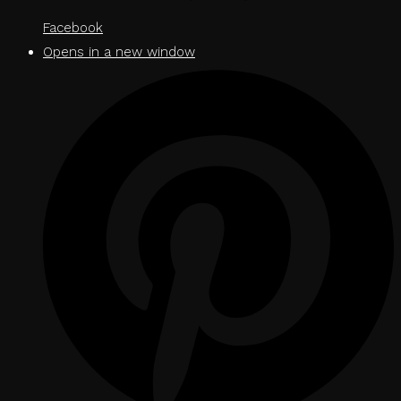
Facebook
Opens in a new window