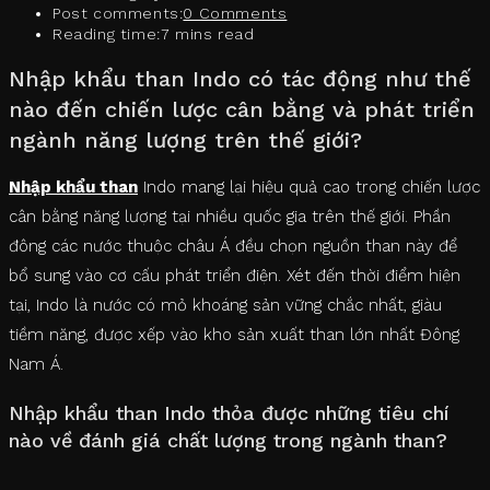
Post comments:
0 Comments
Reading time:
7 mins read
Nhập khẩu than Indo có tác động như thế
nào đến chiến lược cân bằng và phát triển
ngành năng lượng trên thế giới?
Nhập khẩu than
Indo mang lại hiệu quả cao trong chiến lược
cân bằng năng lượng tại nhiều quốc gia trên thế giới. Phần
đông các nước thuộc châu Á đều chọn nguồn than này để
bổ sung vào cơ cấu phát triển điện. Xét đến thời điểm hiện
tại, Indo là nước có mỏ khoáng sản vững chắc nhất, giàu
tiềm năng, được xếp vào kho sản xuất than lớn nhất Đông
Nam Á.
Nhập khẩu than Indo thỏa được những tiêu chí
nào về đánh giá chất lượng trong ngành than?