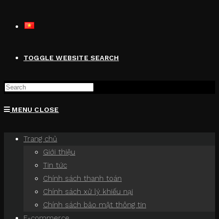
TOGGLE WEBSITE SEARCH
MENU
CLOSE
Trang chủ
Giới thiệu
Tin tức
Chính sách thanh toán
Chính sách xử lý khiếu nại
Chính sách bảo mật thông tin
E-commerce