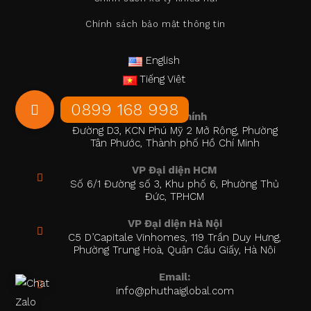
Chính sách bảo mật thông tin
English
Tiếng Việt
Trụ sở chính
Đường D3, KCN Phú Mỹ 2 Mở Rộng, Phường
Tân Phước, Thành phố Hồ Chí Minh
VP Đại diện HCM
Số 6/1 Đường số 3, Khu phố 6, Phường Thủ
Đức, TP.HCM
VP Đại diện Hà Nội
C5 D’Capitale Vinhomes, 119 Trần Duy Hưng,
Phường Trung Hoà, Quận Cầu Giấy, Hà Nội
Email:
info@phuthaiglobal.com
Opens
in