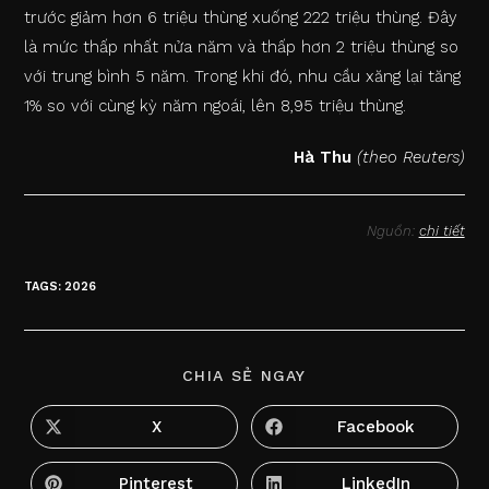
trước giảm hơn 6 triệu thùng xuống 222 triệu thùng. Đây
là mức thấp nhất nửa năm và thấp hơn 2 triệu thùng so
với trung bình 5 năm. Trong khi đó, nhu cầu xăng lại tăng
1% so với cùng kỳ năm ngoái, lên 8,95 triệu thùng.
Hà Thu
(theo Reuters)
Nguồn:
chi tiết
TAGS
:
2026
SHARE
CHIA SẺ NGAY
THIS
CONTENT
X
Facebook
Opens
Opens
in
in
a
a
new
new
Pinterest
LinkedIn