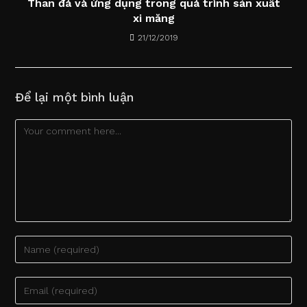
Than đá và ứng dụng trong quá trình sản xuất
xi măng
21/12/2019
Để lại một bình luận
Comment
Enter
your
name
Enter
or
your