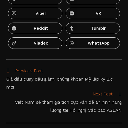
Opens
Opens
window
window
in
in
a
a
new
new
Viber
VK
Opens
Opens
window
window
in
in
a
a
new
new
Reddit
Tumblr
Opens
Opens
window
window
in
in
a
a
new
new
Viadeo
WhatsApp
Opens
Opens
window
window
in
in
a
a
new
new
window
window
Read
Previous Post
more
Giá dầu quay đầu giảm, chứng khoán Mỹ lập kỷ lục
articles
mới
Next Post
Việt Nam sẽ tham gia tích cực vấn đề an ninh năng
lượng tại Hội nghị Cấp cao ASEAN