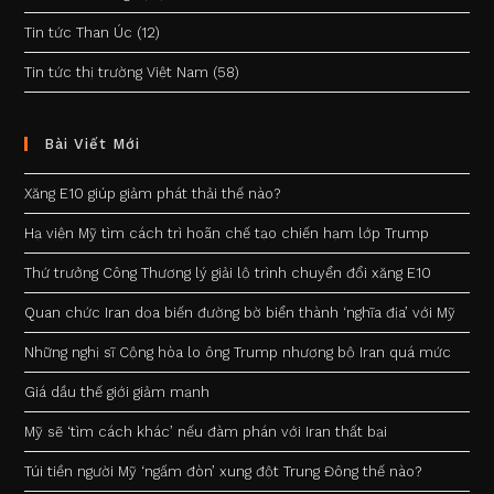
Tin tức Than Úc
(12)
Tin tức thị trường Việt Nam
(58)
Bài Viết Mới
Xăng E10 giúp giảm phát thải thế nào?
Hạ viện Mỹ tìm cách trì hoãn chế tạo chiến hạm lớp Trump
Thứ trưởng Công Thương lý giải lộ trình chuyển đổi xăng E10
Quan chức Iran dọa biến đường bờ biển thành ‘nghĩa địa’ với Mỹ
Những nghị sĩ Cộng hòa lo ông Trump nhượng bộ Iran quá mức
Giá dầu thế giới giảm mạnh
Mỹ sẽ ‘tìm cách khác’ nếu đàm phán với Iran thất bại
Túi tiền người Mỹ ‘ngấm đòn’ xung đột Trung Đông thế nào?