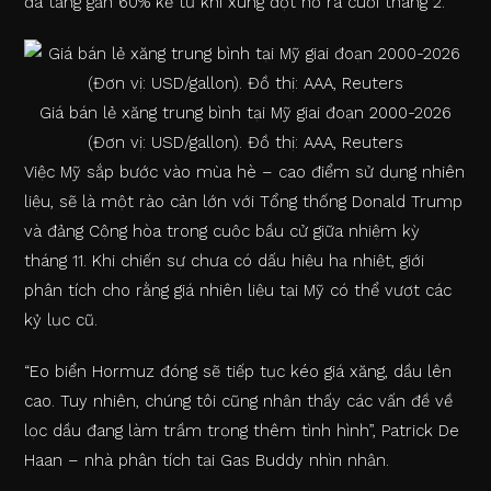
đã tăng gần 60% kể từ khi xung đột nổ ra cuối tháng 2.
Giá bán lẻ xăng trung bình tại Mỹ giai đoạn 2000-2026
(Đơn vị: USD/gallon). Đồ thị: AAA, Reuters
Việc Mỹ sắp bước vào mùa hè – cao điểm sử dụng nhiên
liệu, sẽ là một rào cản lớn với Tổng thống Donald Trump
và đảng Cộng hòa trong cuộc bầu cử giữa nhiệm kỳ
tháng 11. Khi chiến sự chưa có dấu hiệu hạ nhiệt, giới
phân tích cho rằng giá nhiên liệu tại Mỹ có thể vượt các
kỷ lục cũ.
“Eo biển Hormuz đóng sẽ tiếp tục kéo giá xăng, dầu lên
cao. Tuy nhiên, chúng tôi cũng nhận thấy các vấn đề về
lọc dầu đang làm trầm trọng thêm tình hình”, Patrick De
Haan – nhà phân tích tại Gas Buddy nhìn nhận.