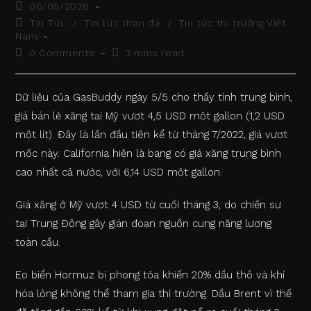
Post
06/05/2026
published:
Post
Tin Tức
/
Tin tức than đá
/
Tin tức thị trường Việt
category:
Nam
Post
Reading
0 Comments
3 mins read
comments:
time:
Dữ liệu của GasBuddy ngày 5/5 cho thấy tính trung bình,
giá bán lẻ xăng tại Mỹ vượt 4,5 USD một gallon (1,2 USD
một lít). Đây là lần đầu tiên kể từ tháng 7/2022, giá vượt
mốc này. California hiện là bang có giá xăng trung bình
cao nhất cả nước, với 6,14 USD một gallon.
Giá xăng ở Mỹ vượt 4 USD từ cuối tháng 3, do chiến sự
tại Trung Đông gây gián đoạn nguồn cung năng lượng
toàn cầu.
Eo biển Hormuz bị phong tỏa khiến 20% dầu thô và khí
hóa lỏng không thể tham gia thị trường. Dầu Brent vì thế