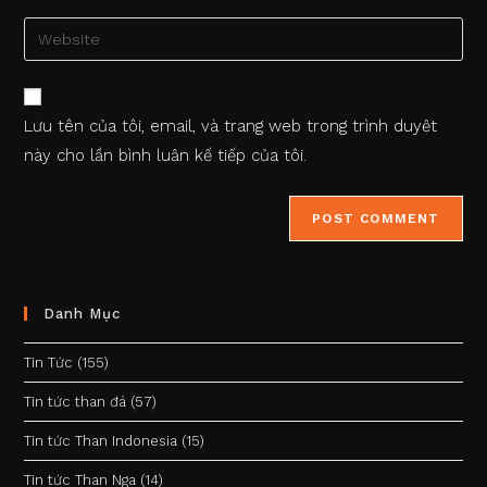
username
email
Enter
to
address
your
comment
to
website
comment
URL
Lưu tên của tôi, email, và trang web trong trình duyệt
(optional)
này cho lần bình luận kế tiếp của tôi.
Danh Mục
Tin Tức
(155)
Tin tức than đá
(57)
Tin tức Than Indonesia
(15)
Tin tức Than Nga
(14)