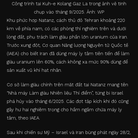
Công trình tại Kuh-e Kolang Gaz La trong ảnh vệ tinh
chụp vào tháng 9/2025. Ảnh: WP
Khu phức hợp Natanz, cách thủ đô Tehran khoảng 220
km về phía nam, có các phòng thí nghiệm trên và dưới
lòng đất, phụ trách làm giàu phần lớn uranium của Iran.
Trước xung đột, Cơ quan Năng lượng Nguyên tử Quốc tế
(IAEA) cho biết Iran đã dùng máy ly tâm tiên tiến để làm
giàu uranium lên 60%, cách không xa mức 90% dùng để
sản xuất vũ khí hạt nhân.
Cơ sở làm giàu chính trên mặt đất tại Natanz mang tên
“Nhà máy Làm giàu Nhiên liệu Thí điểm”, từng bị Israel
phá hủy vào tháng 6/2025. Các đợt tập kích khi đó cũng
gây hư hại nghiêm trọng cho hầm ngầm chứa máy ly
tâm, theo IAEA.
Sau khi chiến sự Mỹ – Israel và Iran bùng phát ngày 28/2,