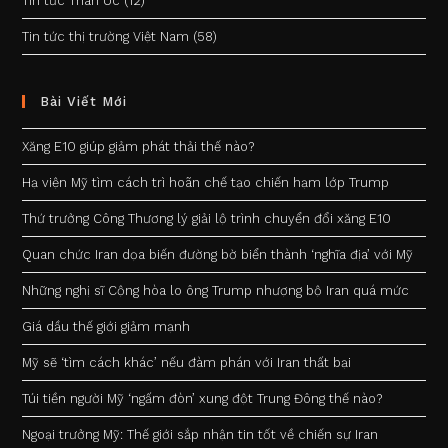
Tin tức Than Úc
(12)
Tin tức thị trường Việt Nam
(58)
Bài Viết Mới
Xăng E10 giúp giảm phát thải thế nào?
Hạ viện Mỹ tìm cách trì hoãn chế tạo chiến hạm lớp Trump
Thứ trưởng Công Thương lý giải lộ trình chuyển đổi xăng E10
Quan chức Iran dọa biến đường bờ biển thành ‘nghĩa địa’ với Mỹ
Những nghị sĩ Cộng hòa lo ông Trump nhượng bộ Iran quá mức
Giá dầu thế giới giảm mạnh
Mỹ sẽ ‘tìm cách khác’ nếu đàm phán với Iran thất bại
Túi tiền người Mỹ ‘ngấm đòn’ xung đột Trung Đông thế nào?
Ngoại trưởng Mỹ: Thế giới sắp nhận tin tốt về chiến sự Iran