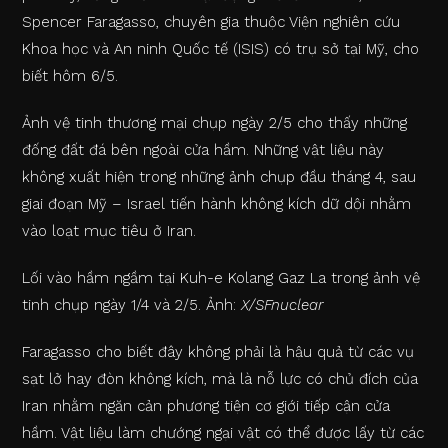
Spencer Faragasso, chuyên gia thuộc Viện nghiên cứu
Khoa học và An ninh Quốc tế (ISIS) có trụ sở tại Mỹ, cho
biết hôm 6/5.
Ảnh vệ tinh thương mại chụp ngày 2/5 cho thấy những
đống đất đá bên ngoài cửa hầm. Những vật liệu này
không xuất hiện trong những ảnh chụp đầu tháng 4, sau
giai đoạn Mỹ – Israel tiến hành không kích dữ dội nhằm
vào loạt mục tiêu ở Iran.
Lối vào hầm ngầm tại Kuh-e Kolang Gaz La trong ảnh vệ
tinh chụp ngày 1/4 và 2/5. Ảnh:
X/SFnuclear
Faragasso cho biết đây không phải là hậu quả từ các vụ
sạt lở hay đòn không kích, mà là nỗ lực có chủ đích của
Iran nhằm ngăn cản phương tiện cơ giới tiếp cận cửa
hầm. Vật liệu làm chướng ngại vật có thể được lấy từ các