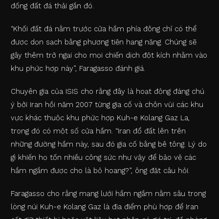
đống đất đá thải gần đó.
“Khối đất đá nằm trước cửa hầm phía đông chỉ có thể
được dọn sạch bằng phương tiện hạng nặng. Chúng sẽ
gây thêm trở ngại cho mọi chiến dịch đột kích nhằm vào
khu phức hợp này”, Faragasso đánh giá.
Chuyên gia của ISIS cho rằng đây là hoạt động đáng chú
ý bởi Iran hồi năm 2007 từng gia cố và chôn vùi các khu
vực khác thuộc khu phức hợp Kuh-e Kolang Gaz La,
trong đó có một số cửa hầm. “Iran đổ đất lên trên
những đường hầm này, sau đó gia cố bằng bê tông. Lý do
gì khiến họ tốn nhiều công sức như vậy để bảo vệ các
hầm ngầm được cho là bỏ hoang?”, ông đặt câu hỏi.
Faragasso cho rằng mạng lưới hầm ngầm nằm sâu trong
lòng núi Kuh-e Kolang Gaz là địa điểm phù hợp để Iran