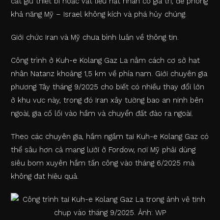
cất giữ thiết bị hoặc vật liệu hạt nhân có giá trị, đề phòng
khả năng Mỹ – Israel không kích và phá hủy chúng.
Giới chức Iran và Mỹ chưa bình luận về thông tin.
Công trình ở Kuh-e Kolang Gaz La nằm cách cơ sở hạt
nhân Natanz khoảng 1,5 km về phía nam. Giới chuyên gia
phương Tây tháng 9/2025 cho biết có nhiều thay đổi lớn
ở khu vực này, trong đó Iran xây tường bao an ninh bên
ngoài, gia cố lối vào hầm và chuyển đất đào ra ngoài.
Theo các chuyên gia, hầm ngầm tại Kuh-e Kolang Gaz có
thể sâu hơn cả mạng lưới ở Fordow, nơi Mỹ phải dùng
siêu bom xuyên hầm tấn công vào tháng 6/2025 mà
không đạt hiệu quả.