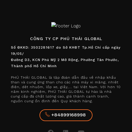
CÔNG TY CP PHÚ THÁI GLOBAL
Số ĐKKD: 3502281617 do Sở KHĐT Tp.Hồ Chí cấp ngày
19/05/
Đường D3, KCN Phú Mỹ 2 Mở Rộng, Phường Tân Phước,
Thành phố Hồ Chí Minh
PHÚ THÁI GLOBAL là tập đoàn dẫn đầu về nhập khẩu
than và cung ứng than cho các nhà máy xi măng, nhiệt
điện, dệt nhuộm, lốp xe, giấy,... tại Việt Nam. Với hơn 10
năm kinh nghiệm, PHÚ THÁI GLOBAL tự hào là nhà
cung cấp đá chất lượng cao, giá thành cạnh tranh,
nguồn cung ổn định đến Quý khách hàng.
+84899168998