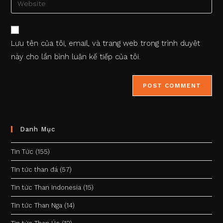
to
address
your
comment
to
website
comment
URL
Lưu tên của tôi, email, và trang web trong trình duyệt
(optional)
này cho lần bình luận kế tiếp của tôi.
Danh Mục
Tin Tức
(155)
Tin tức than đá
(57)
Tin tức Than Indonesia
(15)
Tin tức Than Nga
(14)