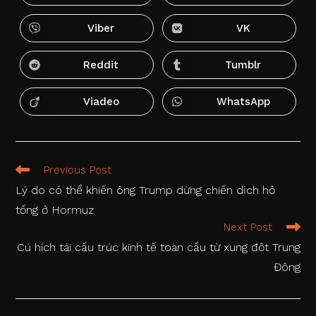
in
in
a
a
new
new
Viber
VK
Opens
Opens
window
window
in
in
a
a
new
new
Reddit
Tumblr
Opens
Opens
window
window
in
in
a
a
new
new
Viadeo
WhatsApp
Opens
Opens
window
window
in
in
a
a
new
new
window
window
Read
Previous Post
more
Lý do có thể khiến ông Trump dừng chiến dịch hộ
articles
tống ở Hormuz
Next Post
Cú hích tái cấu trúc kinh tế toàn cầu từ xung đột Trung
Đông