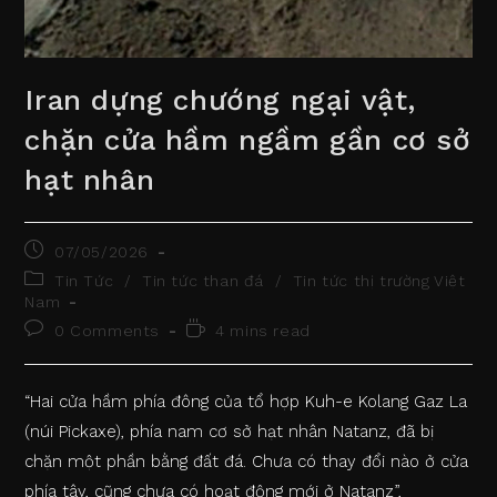
Iran dựng chướng ngại vật,
chặn cửa hầm ngầm gần cơ sở
hạt nhân
Post
07/05/2026
published:
Post
Tin Tức
/
Tin tức than đá
/
Tin tức thị trường Việt
category:
Nam
Post
Reading
0 Comments
4 mins read
comments:
time:
“Hai cửa hầm phía đông của tổ hợp Kuh-e Kolang Gaz La
(núi Pickaxe), phía nam cơ sở hạt nhân Natanz, đã bị
chặn một phần bằng đất đá. Chưa có thay đổi nào ở cửa
phía tây, cũng chưa có hoạt động mới ở Natanz”,