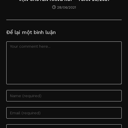
28/06/2021
Để lại một bình luận
Comment
Enter
your
name
Enter
or
your
username
email
Enter