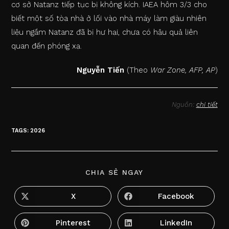
cơ sở Natanz tiếp tục bị không kích. IAEA hôm 3/3 cho
biết một số tòa nhà ở lối vào nhà máy làm giàu nhiên
liệu ngầm Natanz đã bị hư hại, chưa có hậu quả liên
quan đến phóng xạ.
Nguyễn Tiến
(Theo
War Zone, AFP, AP
)
Nguồn:
chi tiết
TAGS
:
2026
SHARE
CHIA SẺ NGAY
THIS
CONTENT
X
Facebook
Opens
Opens
in
in
a
a
new
new
Pinterest
LinkedIn
Opens
Opens
window
window