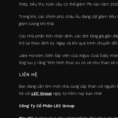
thép, tiêu thụ toàn cầu có thể giảm 7% vào năm 202
Trong khi, các chính phủ châu Âu đang cắt giảm tiêu
giảm lượng khí thải.
Các nhà phân tích nhận định, các đợt tăng giá gần đâ
trở lại theo định kỳ. Ngay cả khi quá trình chuyển đổ
Jake Horslen, biên tập viên của Argus Coal Daily Inte
ông lưu ý rằng “tình hình thực sự có vẻ như than sẽ d
LIÊN HỆ
Bạn đang cần tìm một nhà cung cấp than với nguồn hà
hệ với
LEC Group
ngay từ hôm nay bạn nhé!
Công Ty Cổ Phần LEC Group