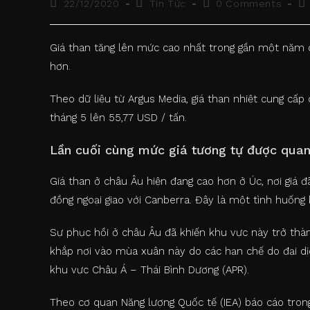
Post
Post
Post
Re
22/12/2020
Tin Tức
0 Comments
published:
category:
comments:
ti
Giá than tăng lên mức cao nhất trong gần một năm do
hơn.
Theo dữ liệu từ Argus Media, giá than nhiệt cung cấ
tháng 5 lên 55,77 USD / tấn.
Lần cuối cùng mức giá tương tự được quan
Giá than ở châu Âu hiện đang cao hơn ở Úc, nơi giá 
đồng ngoại giao với Canberra. Đây là một tình huống 
Sự phục hồi ở châu Âu đã khiến khu vực này trở thàn
khắp nơi vào mùa xuân này do các hạn chế do đại dịc
khu vực Châu Á – Thái Bình Dương (APR).
Theo cơ quan Năng lượng Quốc tế (IEA) báo cáo trong