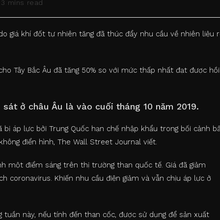
ading
3 mins read
me:
 giá khí đốt tự nhiên tăng đã thúc đẩy nhu cầu về nhiên liệu r
p cho Tây Bắc Âu đã tăng 50% so với mức thấp nhất đạt được hồi
 sát ở châu Âu là vào cuối tháng 10 năm 2019.
đã bị áp lực bởi Trung Quốc hạn chế nhập khẩu trong bối cảnh b
không điển hình, The Wall Street Journal viết.
h một điểm sáng trên thị trường than quốc tế. Giá đã giảm
h coronavirus. Khiến nhu cầu điện giảm và vẫn chịu áp lực ở
 tuần này, nếu tính đến than cốc, được sử dụng để sản xuất