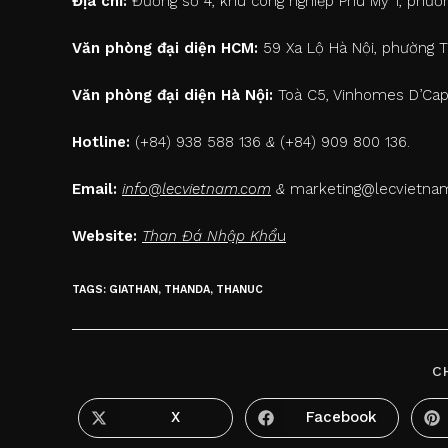
Địa chỉ:
Đường số 4, khu công nghiệp Phú Mỹ 1, phường
Văn phòng đại diện HCM:
59 Xa Lộ Hà Nội, phường Th
Văn phòng đại diện Hà Nội:
Toà C5, Vinhomes D’Capi
Hotline:
(+84) 938 588 136
&
(+84) 909 800 136.
Email:
info@lecvietnam.com
&
marketing@lecvietna
Website:
Than Đá Nhập Khẩ
u
TAGS
:
GIATHAN
,
THANDA
,
THANUC
C
X
Facebook
Opens
Opens
in
in