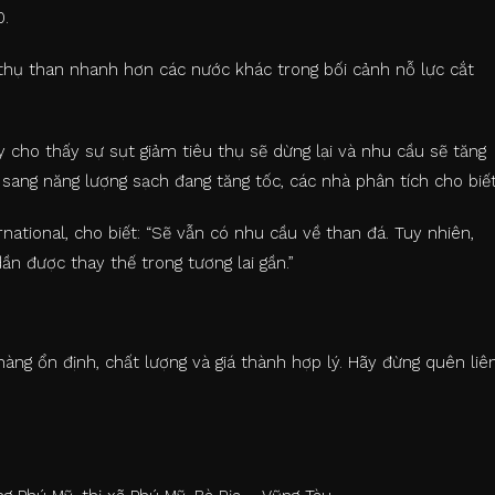
0.
 thụ than nhanh hơn các nước khác trong bối cảnh nỗ lực cắt
y cho thấy sự sụt giảm tiêu thụ sẽ dừng lại và nhu cầu sẽ tăng
i sang năng lượng sạch đang tăng tốc, các nhà phân tích cho biết
rnational, cho biết: “Sẽ vẫn có nhu cầu về than đá. Tuy nhiên,
ần được thay thế trong tương lai gần.”
ng ổn định, chất lượng và giá thành hợp lý. Hãy đừng quên liê