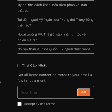
Mỹ sẽ ‘tìm cách khác’ nếu đàm phán với Iran
thất bại
Túi tiền người Mỹ ‘ngấm đòn’ xung đột Trung Đông
thế nào?
Ngoại trưởng Mỹ: Thế giới sắp nhận tin tốt về
chiến sự Iran
.
Nổ mỏ than ở Trung Quốc, 82 người thiệt mạng
Thư Cập Nhật
Get all latest content delivered to your email a
few times a month.
n
GO
Accept GDPR Terms