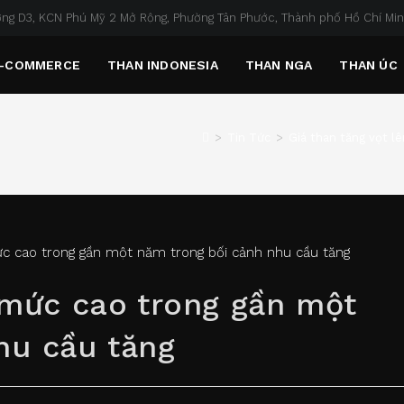
ng D3, KCN Phú Mỹ 2 Mở Rộng, Phường Tân Phước, Thành phố Hồ Chí Mi
-COMMERCE
THAN INDONESIA
THAN NGA
THAN ÚC
>
Tin Tức
>
Giá than tăng vọt l
n mức cao trong gần một
hu cầu tăng