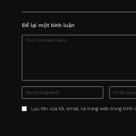
Để lại một bình luận
Comment
Enter
Enter
your
your
name
email
Lưu tên của tôi, email, và trang web trong trình 
or
address
username
to
to
comment
comment