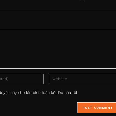
Enter
your
website
duyệt này cho lần bình luận kế tiếp của tôi.
URL
(optional)