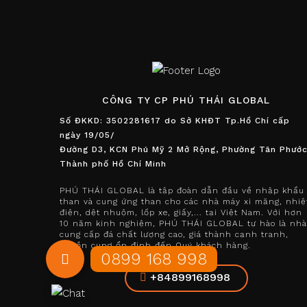
CÔNG TY CP PHÚ THÁI GLOBAL
Số ĐKKD: 3502281617 do Sở KHĐT Tp.Hồ Chí cấp
ngày 19/05/
Đường D3, KCN Phú Mỹ 2 Mở Rộng, Phường Tân Phước
Thành phố Hồ Chí Minh
PHÚ THÁI GLOBAL là tập đoàn dẫn đầu về nhập khẩu
than và cung ứng than cho các nhà máy xi măng, nhiệ
điện, dệt nhuộm, lốp xe, giấy,... tại Việt Nam. Với hơn
10 năm kinh nghiệm, PHÚ THÁI GLOBAL tự hào là nhà
cung cấp đá chất lượng cao, giá thành cạnh tranh,
nguồn cung ổn định đến Quý khách hàng.
+84899168998