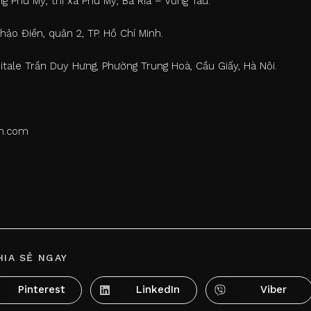
 Phú Mỹ, thị xã Phú Mỹ, Bà Rịa – Vũng Tàu.
ảo Điền, quận 2, TP. Hồ Chí Minh.
tale Trần Duy Hưng, Phường Trung Hoà, Cầu Giấy, Hà Nội.
m.com
SHARE
HIA SẺ NGAY
THIS
CONTENT
Pinterest
LinkedIn
Viber
Opens
Opens
Opens
in
in
in