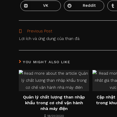
a
a
new
new
VK
Reddit
Opens
Opens
window
window
in
in
a
a
new
new
window
window
Read
Previous Post
more
Lợi ích và ứng dụng của than đá
articles
YOU MIGHT ALSO LIKE
Quản lý chất lượng than nhập
Cập nhật 
khẩu trong cơ chế vận hành
trong khu
nhà máy điện
18/01/2020