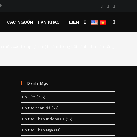
nh
CÁC NGUỒN THAN KHÁC
LIÊN HỆ
TOGGLE
WEBSITE
ên mức cao trong gần một năm trong bối cảnh nhu cầu tăng
>
SEARCH
Danh Mục
Tin Tức
(155)
Tin tức than đá
(57)
Tin tức Than Indonesia
(15)
Tin tức Than Nga
(14)