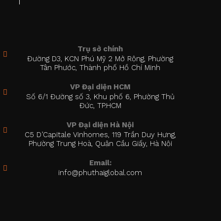
Trụ sở chính
Đường D3, KCN Phú Mỹ 2 Mở Rộng, Phường
Tân Phước, Thành phố Hồ Chí Minh
VP Đại diện HCM
Số 6/1 Đường số 3, Khu phố 6, Phường Thủ
Đức, TP.HCM
VP Đại diện Hà Nội
C5 D’Capitale Vinhomes, 119 Trần Duy Hưng,
Phường Trung Hoà, Quận Cầu Giấy, Hà Nội
Email:
info@phuthaiglobal.com
Opens
in
your
application