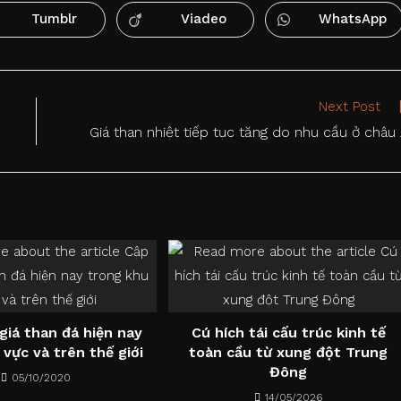
a
a
a
new
new
new
Tumblr
Viadeo
WhatsApp
Opens
Opens
Opens
window
window
window
in
in
in
a
a
a
new
new
new
window
window
window
Next Post
Giá than nhiệt tiếp tục tăng do nhu cầu ở châu
giá than đá hiện nay
Cú hích tái cấu trúc kinh tế
 vực và trên thế giới
toàn cầu từ xung đột Trung
Đông
05/10/2020
14/05/2026