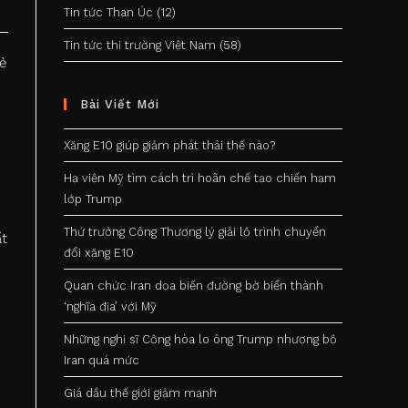
Tin tức Than Úc
(12)
Tin tức thị trường Việt Nam
(58)
ẻ
Bài Viết Mới
Xăng E10 giúp giảm phát thải thế nào?
Hạ viện Mỹ tìm cách trì hoãn chế tạo chiến hạm
lớp Trump
Thứ trưởng Công Thương lý giải lộ trình chuyển
ất
đổi xăng E10
Quan chức Iran dọa biến đường bờ biển thành
‘nghĩa địa’ với Mỹ
Những nghị sĩ Cộng hòa lo ông Trump nhượng bộ
Iran quá mức
Giá dầu thế giới giảm mạnh