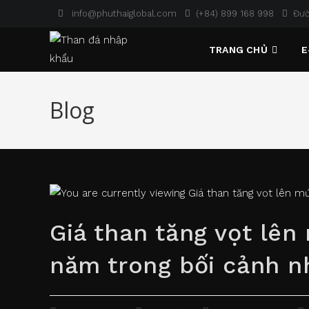
Skip
info@phuthaiglobal.com
(+84) 899 168 998
Đườ
to
content
TRANG CHỦ
E
Blog
Giá than tăng vọt lê
năm trong bối cảnh n